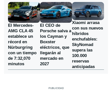
Xiaomi arrasa
El Mercedes-
El CEO de
con sus nuevos
AMG CLA 45
Porsche salva a
híbridos
establece un
los Cayman y
enchufables:
récord en
Boxster
SkyNomad
Nürburgring
eléctricos, que
supera las
con un tiempo
llegarán al
100.000
de 7:32,070
mercado en
reservas
minutos
2027
anticipadas