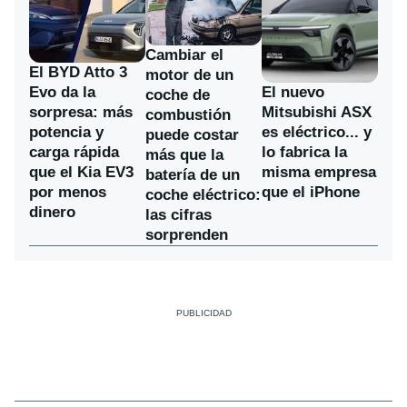
Cambiar el
El BYD Atto 3
motor de un
Evo da la
El nuevo
coche de
sorpresa: más
Mitsubishi ASX
combustión
potencia y
es eléctrico... y
puede costar
carga rápida
lo fabrica la
más que la
que el Kia EV3
misma empresa
batería de un
por menos
que el iPhone
coche eléctrico:
dinero
las cifras
sorprenden