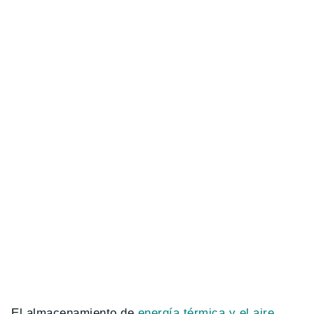
El almacenamiento de
energía térmica y el aire