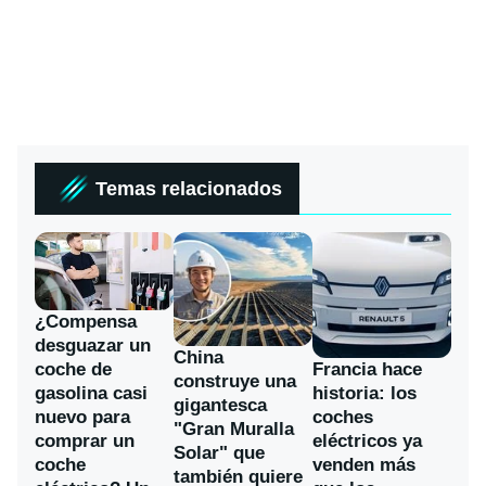
Temas relacionados
¿Compensa
desguazar un
China
coche de
Francia hace
construye una
gasolina casi
historia: los
gigantesca
nuevo para
coches
"Gran Muralla
comprar un
eléctricos ya
Solar" que
coche
venden más
también quiere