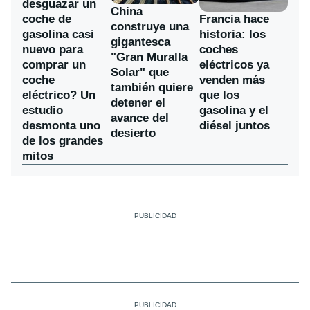
desguazar un
China
coche de
Francia hace
construye una
gasolina casi
historia: los
gigantesca
nuevo para
coches
"Gran Muralla
comprar un
eléctricos ya
Solar" que
coche
venden más
también quiere
eléctrico? Un
que los
detener el
estudio
gasolina y el
avance del
desmonta uno
diésel juntos
desierto
de los grandes
mitos