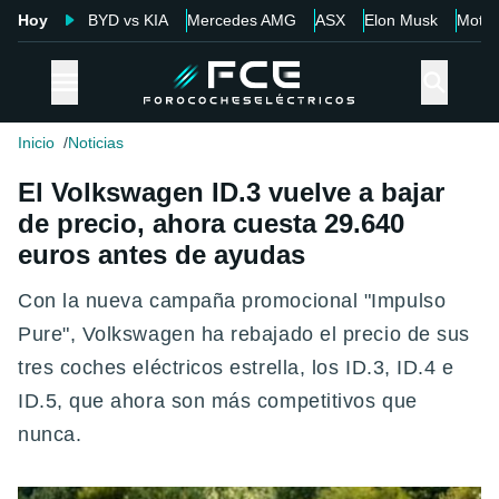
Hoy
BYD vs KIA
Mercedes AMG
ASX
Elon Musk
Motor
Inicio
Noticias
El Volkswagen ID.3 vuelve a bajar
de precio, ahora cuesta 29.640
euros antes de ayudas
Con la nueva campaña promocional "Impulso
Pure", Volkswagen ha rebajado el precio de sus
tres coches eléctricos estrella, los ID.3, ID.4 e
ID.5, que ahora son más competitivos que
nunca.