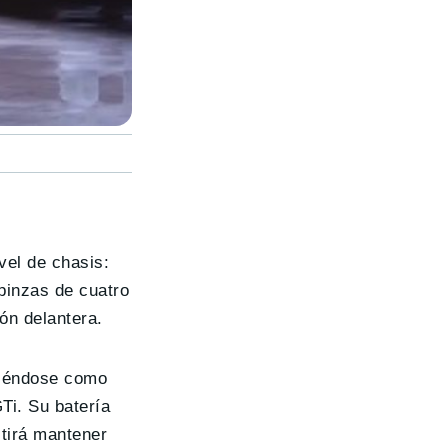
vel de chasis:
pinzas de cuatro
ón delantera.
giéndose como
Ti. Su batería
itirá mantener