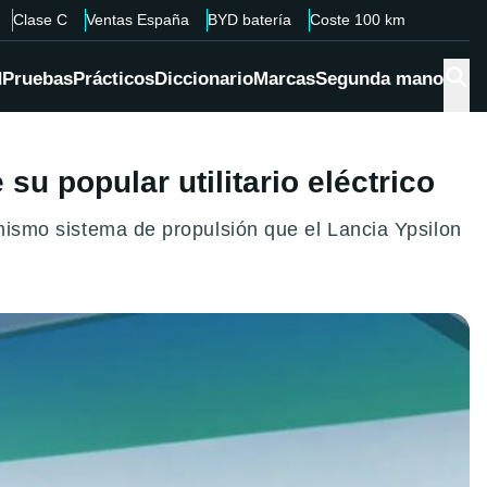
Clase C
Ventas España
BYD batería
Coste 100 km
d
Pruebas
Prácticos
Diccionario
Marcas
Segunda mano
su popular utilitario eléctrico
 mismo sistema de propulsión que el Lancia Ypsilon