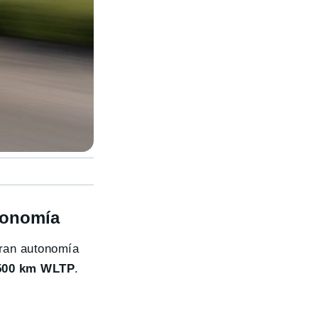
utonomía
gran autonomía
500 km WLTP
.