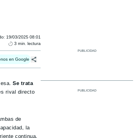
do
:
19/03/2025 08:01
3
min. lectura
enos en Google
cesa.
Se trata
s rival directo
 ambas de
apacidad, la
riente continua,