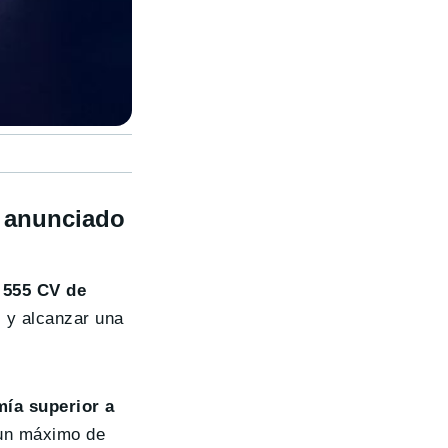
o anunciado
 555 CV de
 y alcanzar una
ía superior a
a un máximo de