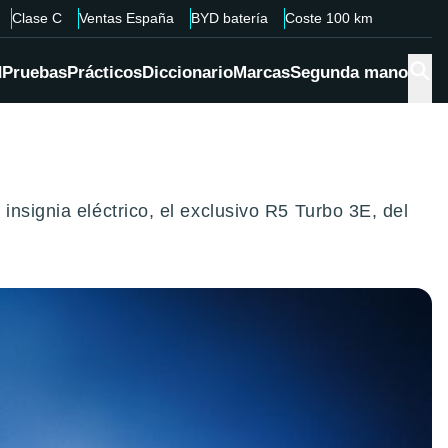
Clase C
Ventas España
BYD batería
Coste 100 km
d
Pruebas
Prácticos
Diccionario
Marcas
Segunda mano
nsignia eléctrico, el exclusivo R5 Turbo 3E, del