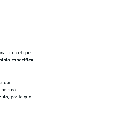
nal, con el que
inio específica
es son
 metros).
culo
, por lo que