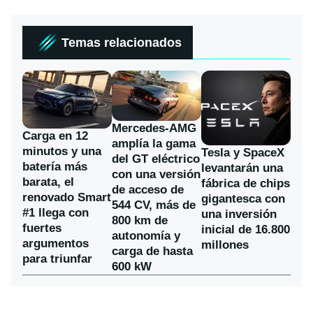
Temas relacionados
Mercedes-AMG
Carga en 12
amplía la gama
minutos y una
Tesla y SpaceX
del GT eléctrico
batería más
levantarán una
con una versión
barata, el
fábrica de chips
de acceso de
renovado Smart
gigantesca con
544 CV, más de
#1 llega con
una inversión
800 km de
fuertes
inicial de 16.800
autonomía y
argumentos
millones
carga de hasta
para triunfar
600 kW