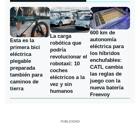
600 km de
La carga
autonomía
Esta es la
robótica que
eléctrica para
primera bici
podría
los híbridos
eléctrica
revolucionar el
enchufables:
plegable
robotaxi: 10
CATL cambia
preparada
coches
las reglas de
también para
eléctricos a la
juego con la
caminos de
vez y sin
nueva batería
tierra
humanos
Freevoy