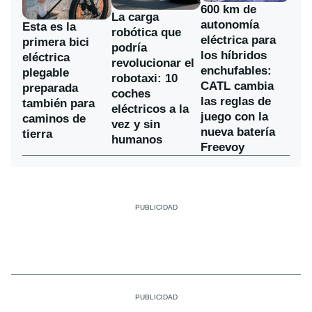
600 km de
La carga
autonomía
Esta es la
robótica que
eléctrica para
primera bici
podría
los híbridos
eléctrica
revolucionar el
enchufables:
plegable
robotaxi: 10
CATL cambia
preparada
coches
las reglas de
también para
eléctricos a la
juego con la
caminos de
vez y sin
nueva batería
tierra
humanos
Freevoy