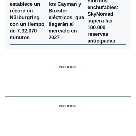
híbridos
establece un
los Cayman y
enchufables:
récord en
Boxster
SkyNomad
Nürburgring
eléctricos, que
supera las
con un tiempo
llegarán al
100.000
de 7:32,070
mercado en
reservas
minutos
2027
anticipadas