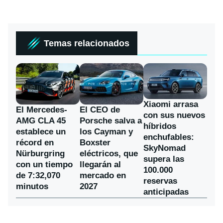
Temas relacionados
Xiaomi arrasa
El Mercedes-
El CEO de
con sus nuevos
AMG CLA 45
Porsche salva a
híbridos
establece un
los Cayman y
enchufables:
récord en
Boxster
SkyNomad
Nürburgring
eléctricos, que
supera las
con un tiempo
llegarán al
100.000
de 7:32,070
mercado en
reservas
minutos
2027
anticipadas