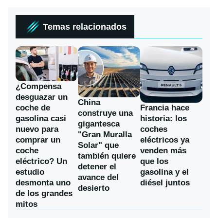
Temas relacionados
¿Compensa
desguazar un
China
coche de
Francia hace
construye una
gasolina casi
historia: los
gigantesca
nuevo para
coches
"Gran Muralla
comprar un
eléctricos ya
Solar" que
coche
venden más
también quiere
eléctrico? Un
que los
detener el
estudio
gasolina y el
avance del
desmonta uno
diésel juntos
desierto
de los grandes
mitos