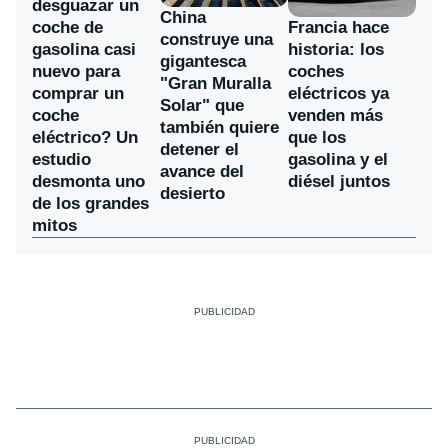
desguazar un
China
coche de
Francia hace
construye una
gasolina casi
historia: los
gigantesca
nuevo para
coches
"Gran Muralla
comprar un
eléctricos ya
Solar" que
coche
venden más
también quiere
eléctrico? Un
que los
detener el
estudio
gasolina y el
avance del
desmonta uno
diésel juntos
desierto
de los grandes
mitos