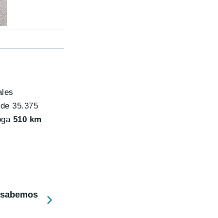
ales
sde 35.375
loga
510 km
e sabemos