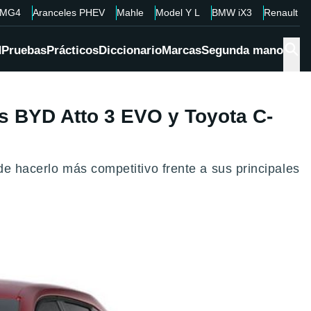
MG4
Aranceles PHEV
Mahle
Model Y L
BMW iX3
Renault 4
d
Pruebas
Prácticos
Diccionario
Marcas
Segunda mano
los BYD Atto 3 EVO y Toyota C-
de hacerlo más competitivo frente a sus principales