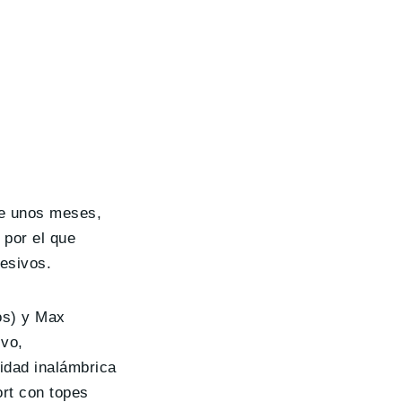
ce unos meses,
 por el que
esivos.
os) y Max
ivo,
vidad inalámbrica
ort con topes