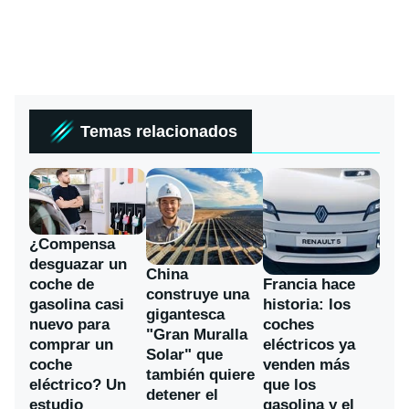
Temas relacionados
¿Compensa
desguazar un
China
coche de
Francia hace
construye una
gasolina casi
historia: los
gigantesca
nuevo para
coches
"Gran Muralla
comprar un
eléctricos ya
Solar" que
coche
venden más
también quiere
eléctrico? Un
que los
detener el
estudio
gasolina y el