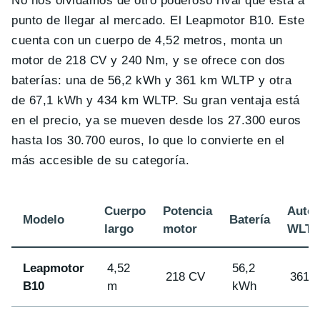
No nos olvidamos de otro poderoso rival que está a
punto de llegar al mercado. El Leapmotor B10. Este
cuenta con un cuerpo de 4,52 metros, monta un
motor de 218 CV y 240 Nm, y se ofrece con dos
baterías: una de 56,2 kWh y 361 km WLTP y otra
de 67,1 kWh y 434 km WLTP. Su gran ventaja está
en el precio, ya se mueven desde los 27.300 euros
hasta los 30.700 euros, lo que lo convierte en el
más accesible de su categoría.
Cuerpo
Potencia
Auto
Modelo
Batería
largo
motor
WLTP
Leapmotor
4,52
56,2
218 CV
361 
B10
m
kWh