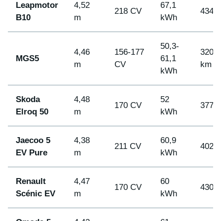
Leapmotor
4,52
67,1
218 CV
434 
B10
m
kWh
50,3-
4,46
156-177
320-
MGS5
61,1
m
CV
km
kWh
Skoda
4,48
52
170 CV
377 
Elroq 50
m
kWh
Jaecoo 5
4,38
60,9
211 CV
402 
EV Pure
m
kWh
Renault
4,47
60
170 CV
430 
Scénic EV
m
kWh