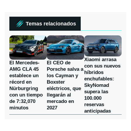
Temas relacionados
Xiaomi arrasa
El Mercedes-
El CEO de
con sus nuevos
AMG CLA 45
Porsche salva a
híbridos
establece un
los Cayman y
enchufables:
récord en
Boxster
SkyNomad
Nürburgring
eléctricos, que
supera las
con un tiempo
llegarán al
100.000
de 7:32,070
mercado en
reservas
minutos
2027
anticipadas