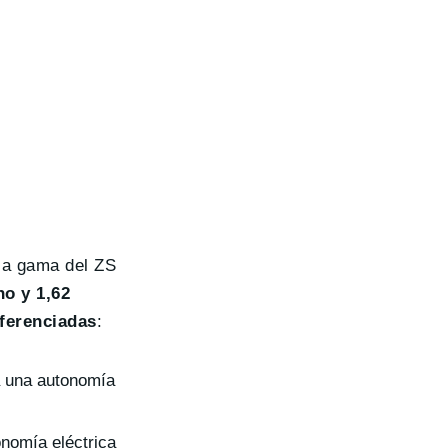
la gama del ZS
ho y 1,62
iferenciadas
:
a una autonomía
nomía eléctrica