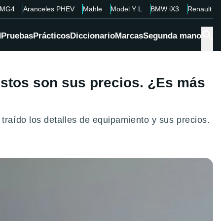
MG4
Aranceles PHEV
Mahle
Model Y L
BMW iX3
Renault 4
d
Pruebas
Prácticos
Diccionario
Marcas
Segunda mano
estos son sus precios. ¿Es más
aído los detalles de equipamiento y sus precios.