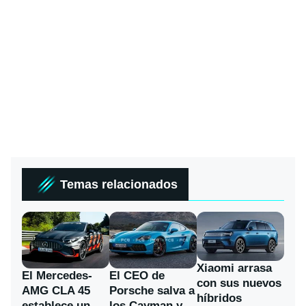
Temas relacionados
Xiaomi arrasa
El Mercedes-
El CEO de
con sus nuevos
AMG CLA 45
Porsche salva a
híbridos
establece un
los Cayman y