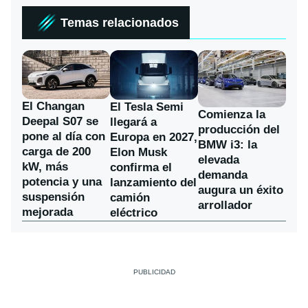
Temas relacionados
El Changan
El Tesla Semi
Comienza la
Deepal S07 se
llegará a
producción del
pone al día con
Europa en 2027,
BMW i3: la
carga de 200
Elon Musk
elevada
kW, más
confirma el
demanda
potencia y una
lanzamiento del
augura un éxito
suspensión
camión
arrollador
mejorada
eléctrico