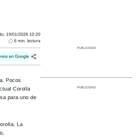
do
:
19/01/2026 10:20
6
min. lectura
enos en Google
ta. Pocos
ctual Corolla
esa para uno de
orolla. La
o,