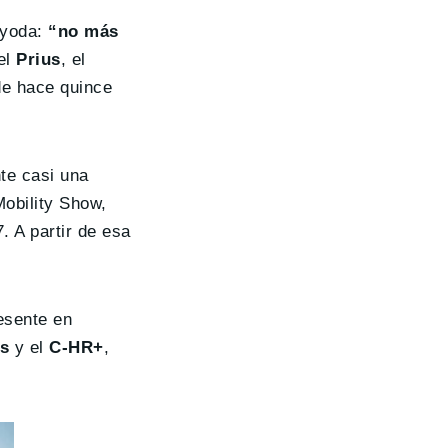
oyoda:
“no más
el
Prius
, el
 de hace quince
te casi una
Mobility Show,
. A partir de esa
esente en
us
y el
C-HR+
,