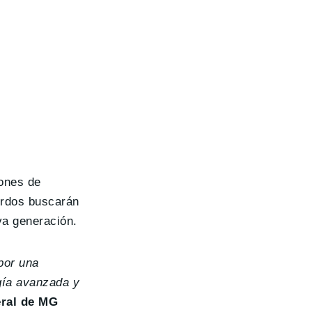
iones de
erdos buscarán
va generación.
por una
ogía avanzada y
eral de MG