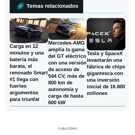
Temas relacionados
Mercedes-AMG
Carga en 12
amplía la gama
minutos y una
Tesla y SpaceX
del GT eléctrico
batería más
levantarán una
con una versión
barata, el
fábrica de chips
de acceso de
renovado Smart
gigantesca con
544 CV, más de
#1 llega con
una inversión
800 km de
fuertes
inicial de 16.800
autonomía y
argumentos
millones
carga de hasta
para triunfar
600 kW