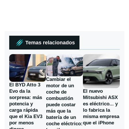
Temas relacionados
Cambiar el
El BYD Atto 3
motor de un
Evo da la
El nuevo
coche de
sorpresa: más
Mitsubishi ASX
combustión
potencia y
es eléctrico... y
puede costar
carga rápida
lo fabrica la
más que la
que el Kia EV3
misma empresa
batería de un
por menos
que el iPhone
coche eléctrico: