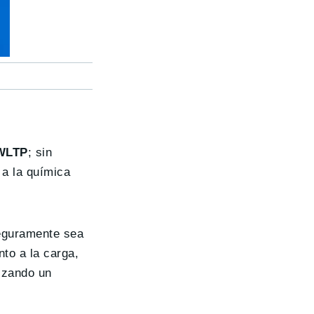
 WLTP
; sin
 a la química
seguramente sea
to a la carga,
lizando un