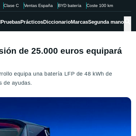
Clase C
Ventas España
BYD batería
Coste 100 km
d
Pruebas
Prácticos
Diccionario
Marcas
Segunda mano
rsión de 25.000 euros equipará
arrollo equipa una batería LFP de 48 kWh de
es de ayudas.