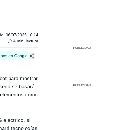
do
:
06/07/2026 10:14
4
min. lectura
enos en Google
geot para mostrar
iseño se basará
a elementos como
eléctrico, si
nará tecnologías