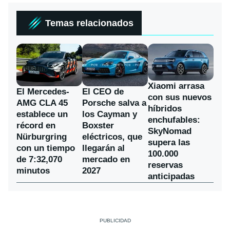
Temas relacionados
Xiaomi arrasa
El Mercedes-
El CEO de
con sus nuevos
AMG CLA 45
Porsche salva a
híbridos
establece un
los Cayman y
enchufables:
récord en
Boxster
SkyNomad
Nürburgring
eléctricos, que
supera las
con un tiempo
llegarán al
100.000
de 7:32,070
mercado en
reservas
minutos
2027
anticipadas