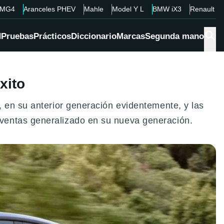
MG4
Aranceles PHEV
Mahle
Model Y L
BMW iX3
Renault 4
d
Pruebas
Prácticos
Diccionario
Marcas
Segunda mano
xito
 en su anterior generación evidentemente, y las
ventas generalizado en su nueva generación.