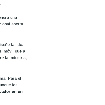
.
genera una
cional aporta
seño fallido:
el móvil que a
e la industria,
rma. Para el
Aunque los
obador en un