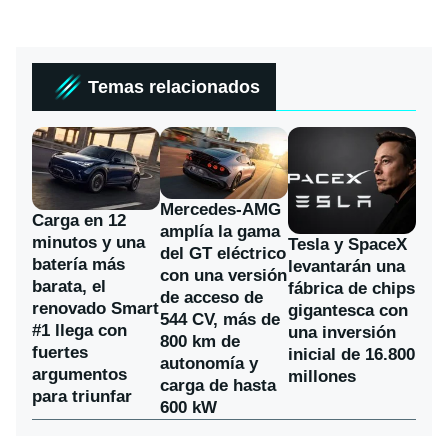
Temas relacionados
Mercedes-AMG
Carga en 12
amplía la gama
minutos y una
Tesla y SpaceX
del GT eléctrico
batería más
levantarán una
con una versión
barata, el
fábrica de chips
de acceso de
renovado Smart
gigantesca con
544 CV, más de
#1 llega con
una inversión
800 km de
fuertes
inicial de 16.800
autonomía y
argumentos
millones
carga de hasta
para triunfar
600 kW