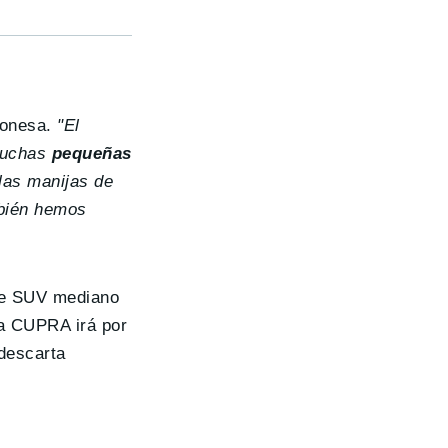
lonesa.
"El
 muchas
pequeñas
 las manijas de
mbién hemos
te SUV mediano
ma CUPRA irá por
 descarta