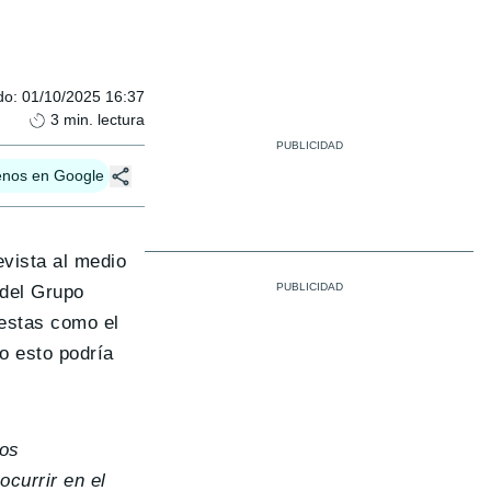
do
:
01/10/2025 16:37
3
min. lectura
enos en Google
evista al medio
 del Grupo
uestas como el
o esto podría
mos
currir en el