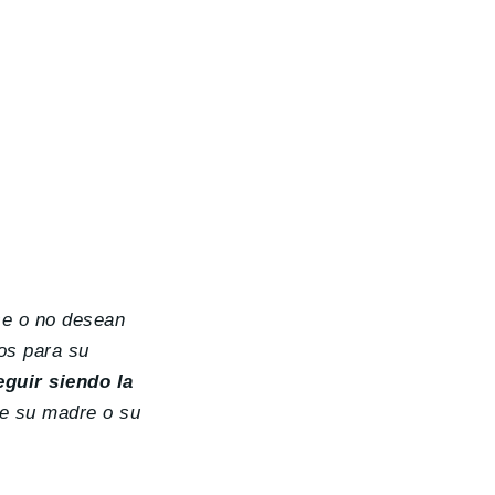
se o no desean
os para su
guir siendo la
ue su madre o su