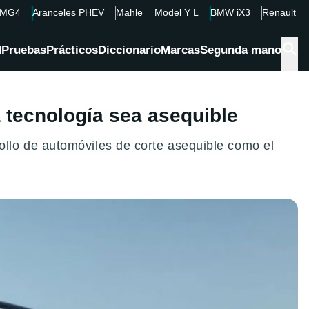
MG4
Aranceles PHEV
Mahle
Model Y L
BMW iX3
Renault 4
d
Pruebas
Prácticos
Diccionario
Marcas
Segunda mano
a tecnología sea asequible
llo de automóviles de corte asequible como el