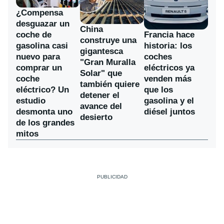
¿Compensa
desguazar un
China
coche de
Francia hace
construye una
gasolina casi
historia: los
gigantesca
nuevo para
coches
"Gran Muralla
comprar un
eléctricos ya
Solar" que
coche
venden más
también quiere
eléctrico? Un
que los
detener el
estudio
gasolina y el
avance del
desmonta uno
diésel juntos
desierto
de los grandes
mitos