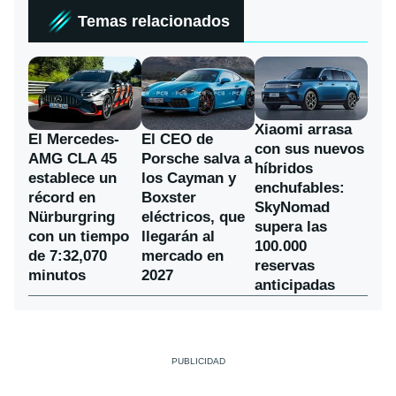
Temas relacionados
Xiaomi arrasa
El Mercedes-
El CEO de
con sus nuevos
AMG CLA 45
Porsche salva a
híbridos
establece un
los Cayman y
enchufables:
récord en
Boxster
SkyNomad
Nürburgring
eléctricos, que
supera las
con un tiempo
llegarán al
100.000
de 7:32,070
mercado en
reservas
minutos
2027
anticipadas