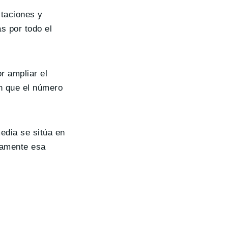
staciones y
as por todo el
r ampliar el
n que el número
edia se sitúa en
iamente esa