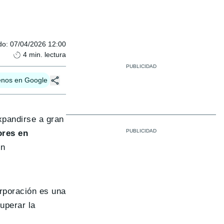
do
:
07/04/2026 12:00
4
min. lectura
enos en Google
xpandirse a gran
ores en
en
orporación es una
uperar la