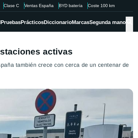
Clase C
Ventas España
BYD batería
Coste 100 km
d
Pruebas
Prácticos
Diccionario
Marcas
Segunda mano
staciones activas
spaña también crece con cerca de un centenar de