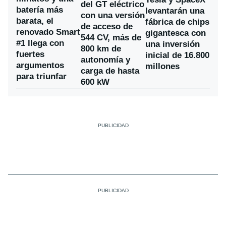
del GT eléctrico
batería más
levantarán una
con una versión
barata, el
fábrica de chips
de acceso de
renovado Smart
gigantesca con
544 CV, más de
#1 llega con
una inversión
800 km de
fuertes
inicial de 16.800
autonomía y
argumentos
millones
carga de hasta
para triunfar
600 kW