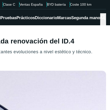
Clase C
Ventas España
BYD batería
Coste 100 km
d
Pruebas
Prácticos
Diccionario
Marcas
Segunda mano
da renovación del ID.4
ntes evoluciones a nivel estético y técnico.