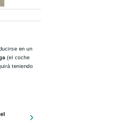
aducirse en un
ga
(el coche
uirá teniendo
el