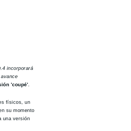
D.4 incorporará
n avance
sión 'coupé'
.
es físicos, un
o en su momento
a una versión