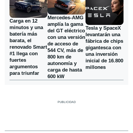
Mercedes-AMG
Carga en 12
amplía la gama
minutos y una
Tesla y SpaceX
del GT eléctrico
batería más
levantarán una
con una versión
barata, el
fábrica de chips
de acceso de
renovado Smart
gigantesca con
544 CV, más de
#1 llega con
una inversión
800 km de
fuertes
inicial de 16.800
autonomía y
argumentos
millones
carga de hasta
para triunfar
600 kW