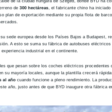
lcalde de la ciudad húngara de Szeged, donde BYD ha c
terreno de
300 hectáreas
, el fabricante chino ha iniciado 
so plan de exportación mediante su propia flota de barco
mercados.
 su sede europea desde los Países Bajos a Budapest, re
sión. A esto se suma su fábrica de autobuses eléctrico
experiencia industrial en el continente.
les que pesan sobre los coches eléctricos procedentes 
en su mayoría locales, aunque la plantilla crecerá rápid
s al año
cuando funcione a pleno rendimiento. La produc
ste año, justo antes de que BYD inaugure otra fábrica e