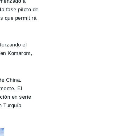
omenzado a
la fase piloto de
s que permitirá
forzando el
s en Komárom,
de China.
amente. El
ción en serie
n Turquía