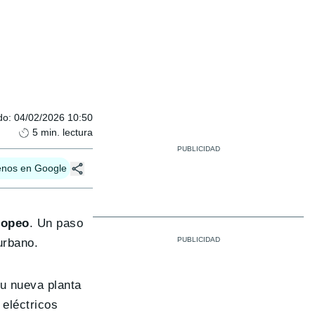
do
:
04/02/2026 10:50
5
min. lectura
enos en Google
ropeo
. Un paso
urbano.
u nueva planta
 eléctricos