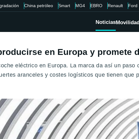
gradación
China petróleo
Smart
MG4
EBRO
Renault
Ford
Noticias
Movilida
producirse en Europa y promete d
coche eléctrico en Europa. La marca da así un paso cl
uertes aranceles y costes logísticos que tienen que 