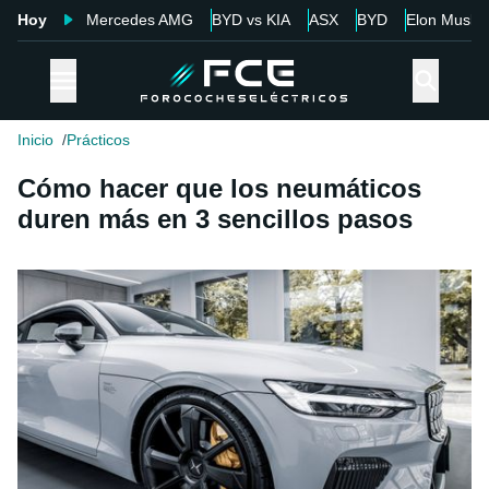
Hoy
Mercedes AMG
BYD vs KIA
ASX
BYD
Elon Musk
Inicio
Prácticos
Cómo hacer que los neumáticos
duren más en 3 sencillos pasos