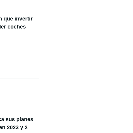
 que invertir
der coches
s
ca sus planes
en 2023 y 2