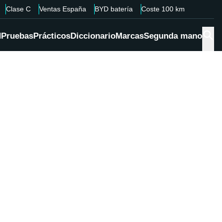
Clase C
Ventas España
BYD batería
Coste 100 km
d
Pruebas
Prácticos
Diccionario
Marcas
Segunda mano