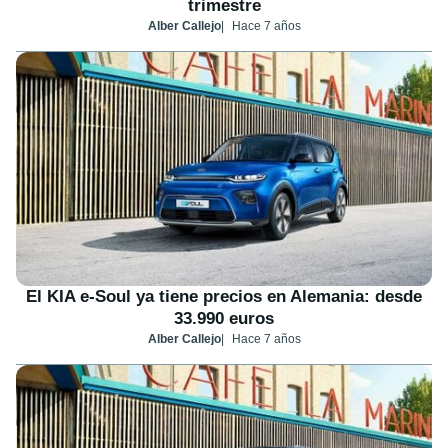
trimestre
Alber Callejo
Hace 7 años
El KIA e-Soul ya tiene precios en Alemania: desde
33.990 euros
Alber Callejo
Hace 7 años