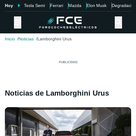
Hoy
Tesla Semi
Ferrari
Mazda
Elon Musk
Degradació
Inicio
Noticias
Lamborghini Urus
Noticias de Lamborghini Urus