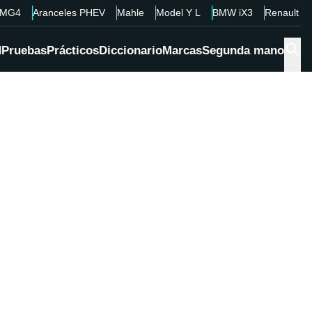
MG4
Aranceles PHEV
Mahle
Model Y L
BMW iX3
Renault 4
d
Pruebas
Prácticos
Diccionario
Marcas
Segunda mano