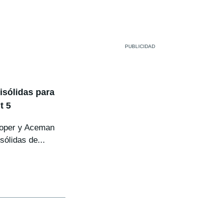
isólidas para
t 5
ooper y Aceman
sólidas de...