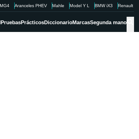
MG4
Aranceles PHEV
Mahle
Model Y L
BMW iX3
Renault 4
d
Pruebas
Prácticos
Diccionario
Marcas
Segunda mano