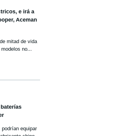
ricos, e irá a
Cooper, Aceman
 de mitad de vida
 modelos no...
 baterías
er
 podrían equipar