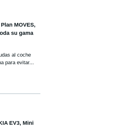
l Plan MOVES,
 toda su gama
udas al coche
a para evitar...
KIA EV3, Mini