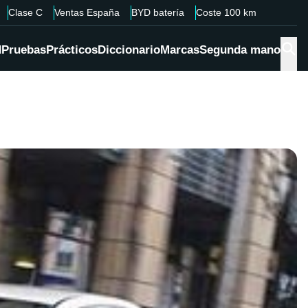
Clase C
Ventas España
BYD batería
Coste 100 km
d
Pruebas
Prácticos
Diccionario
Marcas
Segunda mano