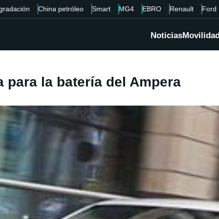
gradación
China petróleo
Smart
MG4
EBRO
Renault
Ford
Noticias
Movilida
a para la batería del Ampera