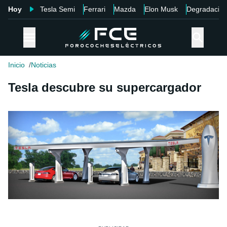
Hoy
Tesla Semi
Ferrari
Mazda
Elon Musk
Degradació
Inicio
Noticias
Tesla descubre su supercargador