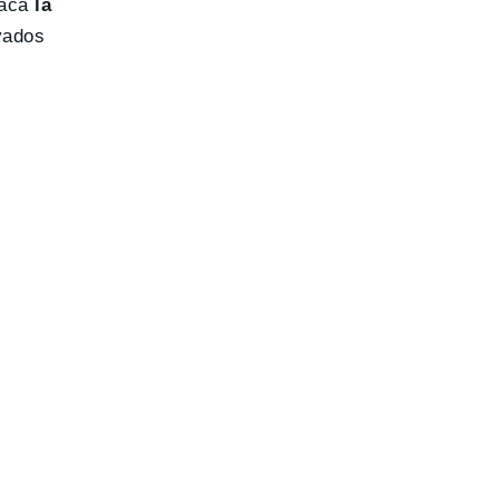
taca
la
vados