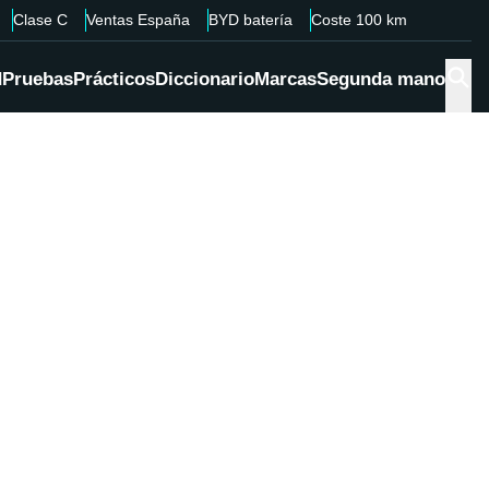
Clase C
Ventas España
BYD batería
Coste 100 km
d
Pruebas
Prácticos
Diccionario
Marcas
Segunda mano