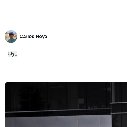
Carlos Noya
...