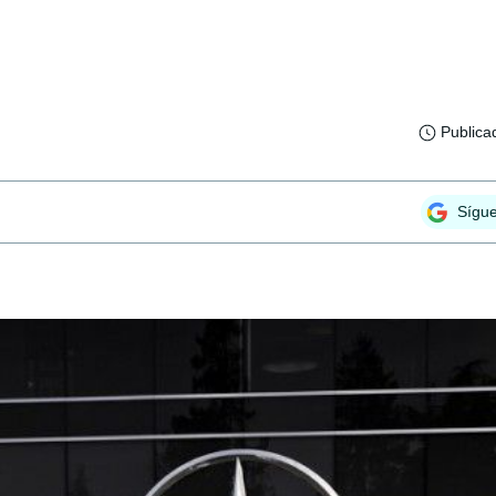
Publica
Sígu