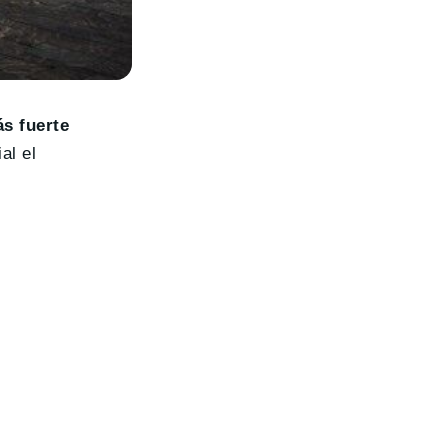
s fuerte
al el