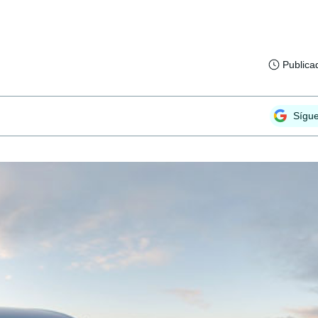
Publica
Sígu