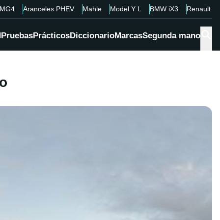
MG4
Aranceles PHEV
Mahle
Model Y L
BMW iX3
Renault 4
d
Pruebas
Prácticos
Diccionario
Marcas
Segunda mano
to