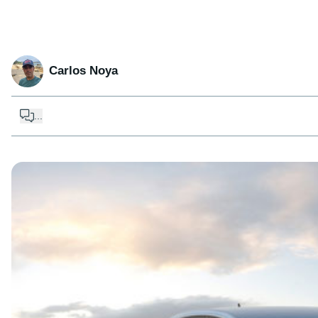
Carlos Noya
...