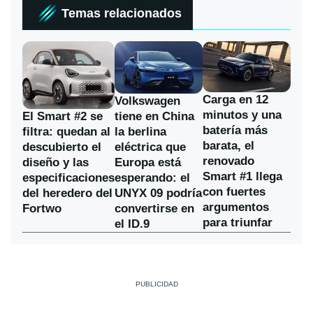
Temas relacionados
Carga en 12
Volkswagen
minutos y una
El Smart #2 se
tiene en China
batería más
filtra: quedan al
la berlina
barata, el
descubierto el
eléctrica que
renovado
diseño y las
Europa está
Smart #1 llega
especificaciones
esperando: el
con fuertes
del heredero del
UNYX 09 podría
argumentos
Fortwo
convertirse en
para triunfar
el ID.9