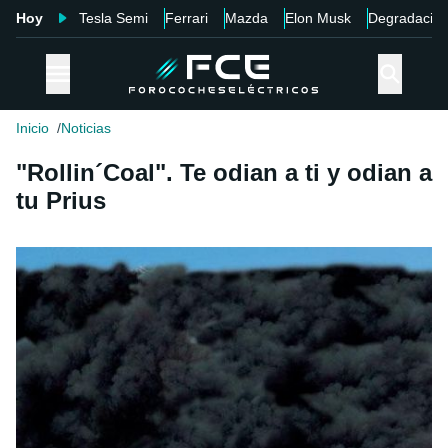
Hoy
Tesla Semi
Ferrari
Mazda
Elon Musk
Degradació
Inicio
Noticias
"Rollin´Coal". Te odian a ti y odian a
tu Prius