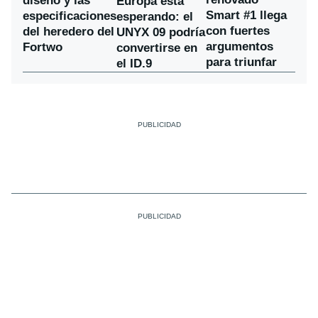
diseño y las
Europa está
Smart #1 llega
especificaciones
esperando: el
con fuertes
del heredero del
UNYX 09 podría
argumentos
Fortwo
convertirse en
para triunfar
el ID.9